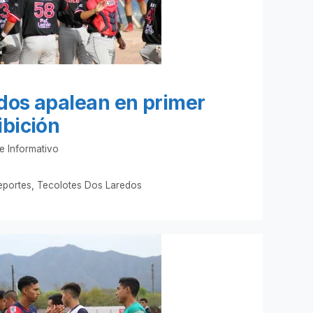
dos apalean en primer
ibición
e Informativo
eportes
,
Tecolotes Dos Laredos