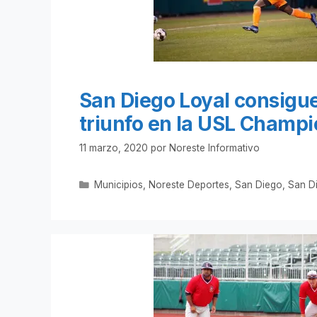
San Diego Loyal consigue
triunfo en la USL Champ
11 marzo, 2020
por
Noreste Informativo
Categorías
Municipios
,
Noreste Deportes
,
San Diego
,
San D