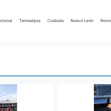
cional
Tamaulipas
Coahuila
Nuevo León
Nores