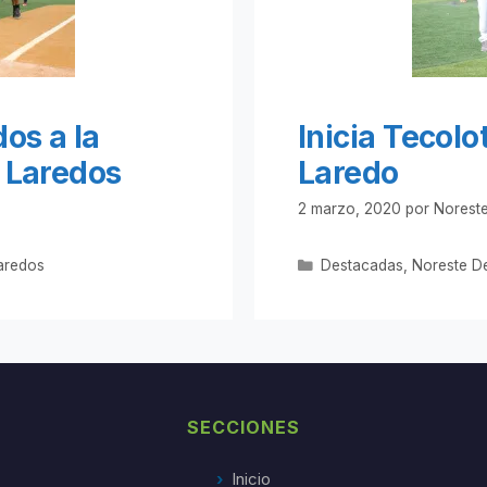
os a la
Inicia Tecol
 Laredos
Laredo
2 marzo, 2020
por
Noreste
Categorías
aredos
Destacadas
,
Noreste D
SECCIONES
Inicio