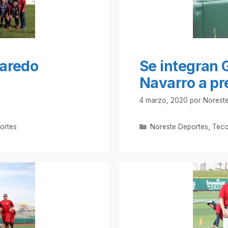
Laredo
Se integran 
Navarro a p
4 marzo, 2020
por
Noreste
Categorías
ortes
Noreste Deportes
,
Teco