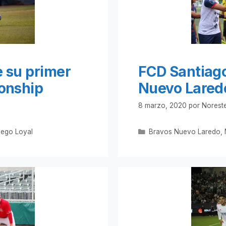
 su primer
FCD Santiago
ionship
Nuevo Lared
8 marzo, 2020
por
Noreste
Categorías
iego Loyal
Bravos Nuevo Laredo
,