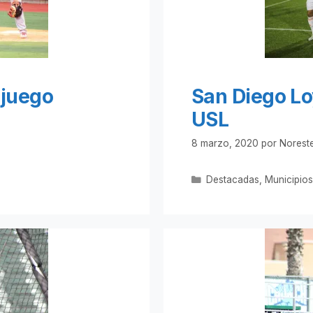
 juego
San Diego Loy
USL
8 marzo, 2020
por
Noreste
Categorías
Destacadas
,
Municipio