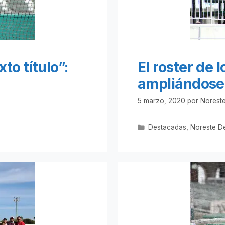
to título”:
El roster de 
ampliándose
5 marzo, 2020
por
Noreste
Categorías
Destacadas
,
Noreste D