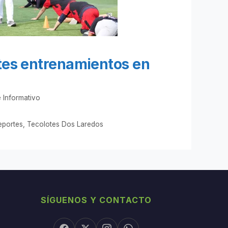
otes entrenamientos en
 Informativo
eportes
,
Tecolotes Dos Laredos
SÍGUENOS Y CONTACTO