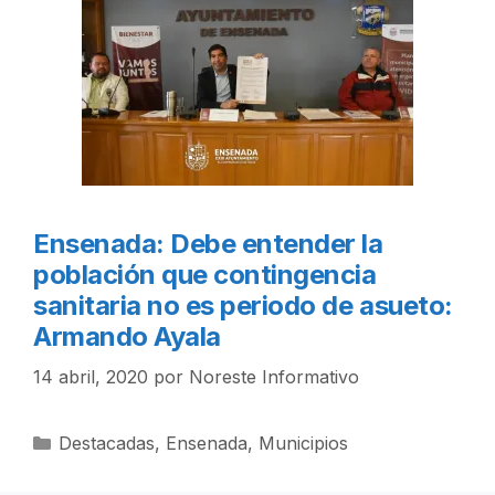
Ensenada: Debe entender la
población que contingencia
sanitaria no es periodo de asueto:
Armando Ayala
14 abril, 2020
por
Noreste Informativo
Categorías
Destacadas
,
Ensenada
,
Municipios