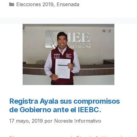
Categorías
Elecciones 2019
,
Ensenada
Registra Ayala sus compromisos
de Gobierno ante el IEEBC.
17 mayo, 2019
por
Noreste Informativo