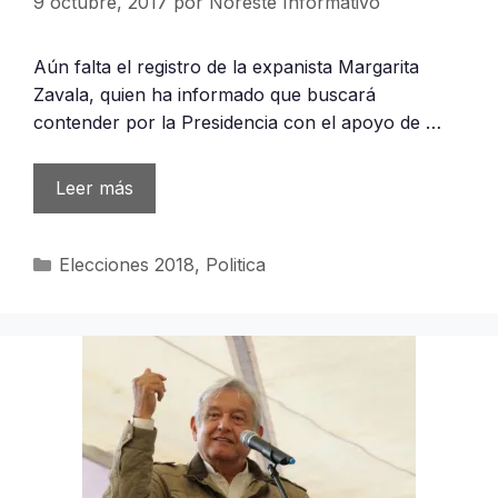
9 octubre, 2017
por
Noreste Informativo
Aún falta el registro de la expanista Margarita
Zavala, quien ha informado que buscará
contender por la Presidencia con el apoyo de …
Leer más
Categorías
Elecciones 2018
,
Politica