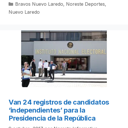
Categorías
Bravos Nuevo Laredo
,
Noreste Deportes
,
Nuevo Laredo
Van 24 registros de candidatos
‘independientes’ para la
Presidencia de la República