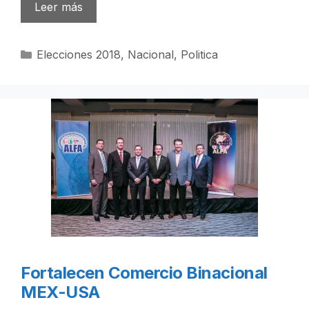
Leer más
Categorías
Elecciones 2018
,
Nacional
,
Politica
Fortalecen Comercio Binacional
MEX-USA