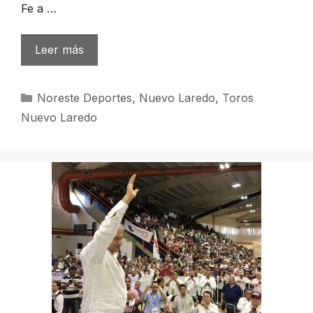
Fe a …
Leer más
Categorías
Noreste Deportes
,
Nuevo Laredo
,
Toros
Nuevo Laredo