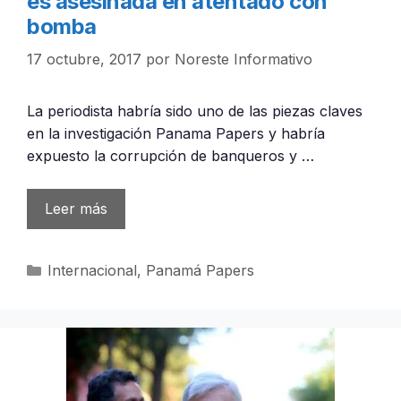
es asesinada en atentado con
bomba
17 octubre, 2017
por
Noreste Informativo
La periodista habría sido uno de las piezas claves
en la investigación Panama Papers y habría
expuesto la corrupción de banqueros y …
Leer más
Categorías
Internacional
,
Panamá Papers