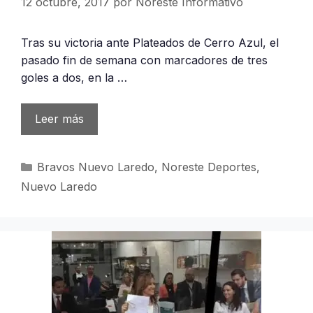
12 octubre, 2017
por
Noreste Informativo
Tras su victoria ante Plateados de Cerro Azul, el
pasado fin de semana con marcadores de tres
goles a dos, en la …
Leer más
Categorías
Bravos Nuevo Laredo
,
Noreste Deportes
,
Nuevo Laredo