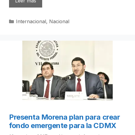
Leer más
Categorías
Internacional
,
Nacional
Presenta Morena plan para crear
fondo emergente para la CDMX