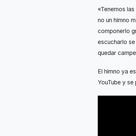
«Tenemos las 
no un himno mu
componerlo gra
escucharlo se
quedar campe
El himno ya e
YouTube y se p