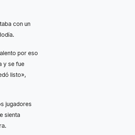
ntaba con un
lodía.
alento por eso
a y se fue
dó listo»,
os jugadores
e sienta
ra.