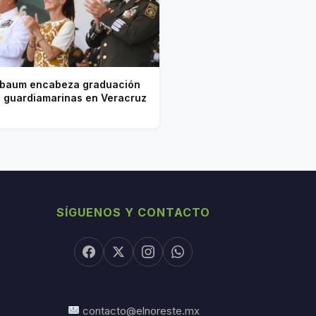
baum encabeza graduación
1 guardiamarinas en Veracruz
SÍGUENOS Y CONTACTO
contacto@elnoreste.mx