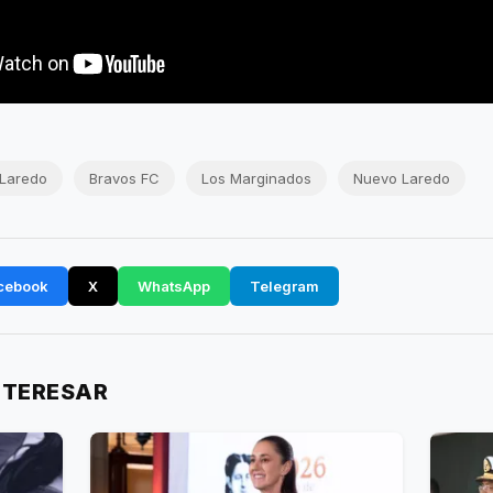
 Laredo
Bravos FC
Los Marginados
Nuevo Laredo
cebook
X
WhatsApp
Telegram
NTERESAR