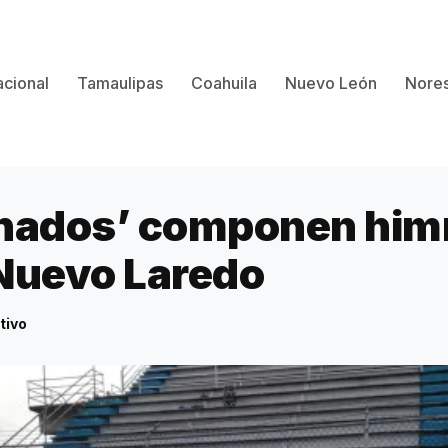
cional
Tamaulipas
Coahuila
Nuevo León
Nores
nados’ componen himn
Nuevo Laredo
tivo