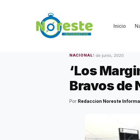
Saltar
al
contenido
Inicio
Na
1 de junio, 2020
NACIONAL
‘Los Margi
Bravos de 
Por
Redaccion Noreste Informa