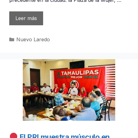
Leer más
Categorías
Nuevo Laredo
El PRI muestra músculo en