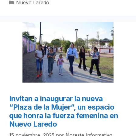
Categorías
Nuevo Laredo
Invitan a inaugurar la nueva
“Plaza de la Mujer”, un espacio
que honra la fuerza femenina en
Nuevo Laredo
15 noviembre, 2025
por
Noreste Informativo