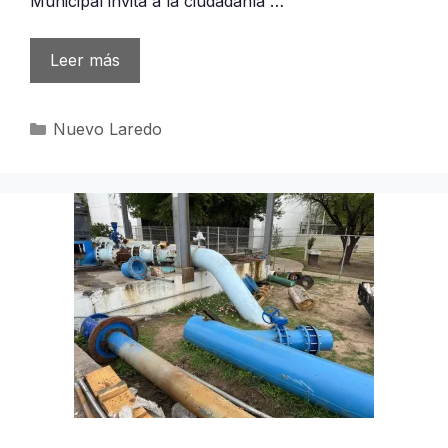
Municipal invita a la ciudadanía …
Leer más
Categorías
Nuevo Laredo