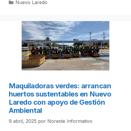
Categorías
Nuevo Laredo
Maquiladoras verdes: arrancan
huertos sustentables en Nuevo
Laredo con apoyo de Gestión
Ambiental
9 abril, 2025
por
Noreste Informativo