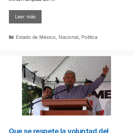
Leer más
Categorías
Estado de México
,
Nacional
,
Politica
Que se respete la voluntad del