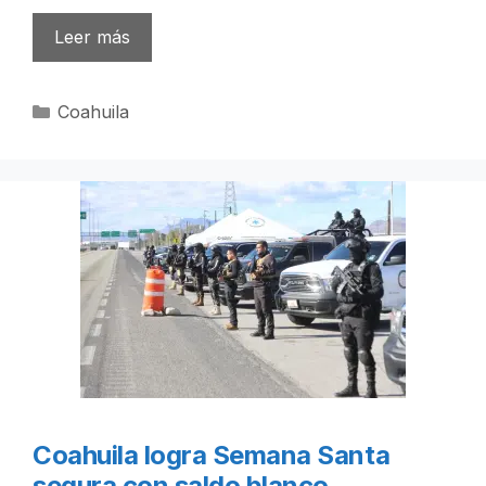
Leer más
Categorías
Coahuila
Coahuila logra Semana Santa
segura con saldo blanco