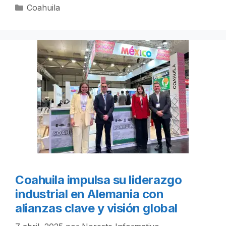
Categorías
Coahuila
Coahuila impulsa su liderazgo
industrial en Alemania con
alianzas clave y visión global