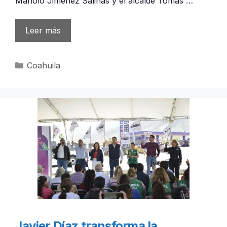
Manolo Jiménez Salinas y el alcalde Tomás …
Leer más
Categorías
Coahuila
Javier Díaz transforma la