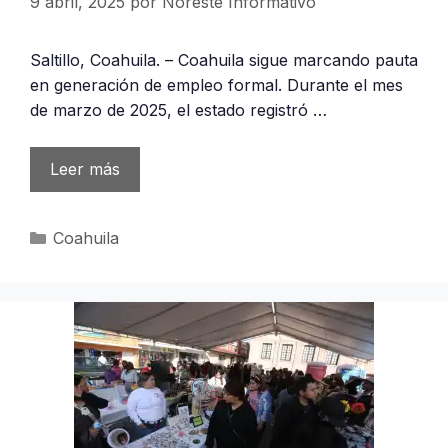
9 abril, 2025
por
Noreste Informativo
Saltillo, Coahuila. – Coahuila sigue marcando pauta
en generación de empleo formal. Durante el mes
de marzo de 2025, el estado registró …
Leer más
Categorías
Coahuila