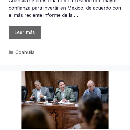
Coahuila se consolida como el estado con mayor
confianza para invertir en México, de acuerdo con
el más reciente informe de la …
Leer más
Categorías
Coahuila