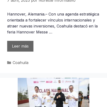
7 abril, 2025
por
Noreste Informativo
Hannover, Alemania.– Con una agenda estratégica
orientada a fortalecer vínculos internacionales y
atraer nuevas inversiones, Coahuila destacó en la
feria Hannover Messe …
Leer más
Categorías
Coahuila