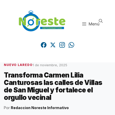
Saltar
al
contenido
Menú
1 de noviembre, 2025
NUEVO LAREDO
Transforma Carmen Lilia
Canturosas las calles de Villas
de San Miguel y fortalece el
orgullo vecinal
Por
Redaccion Noreste Informativo