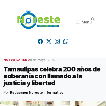
Saltar
al
contenido
Menú
8 de mayo, 2025
NUEVO LAREDO
Tamaulipas celebra 200 años de
soberanía con llamado a la
justicia y libertad
Por
Redaccion Noreste Informativo