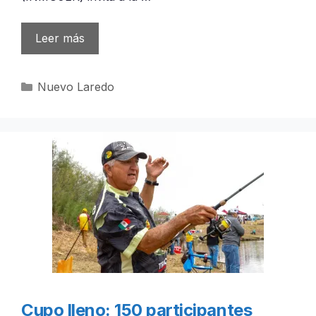
Leer más
Categorías
Nuevo Laredo
Cupo lleno: 150 participantes