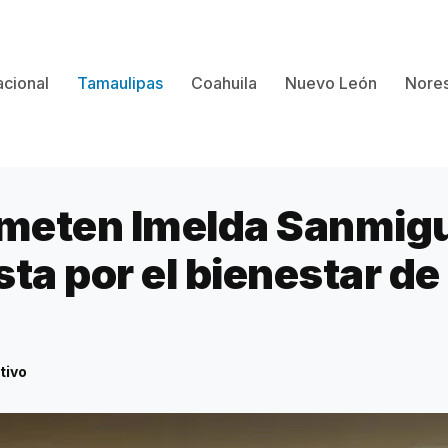
cional
Tamaulipas
Coahuila
Nuevo León
Nores
eten Imelda Sanmigue
ta por el bienestar de
tivo