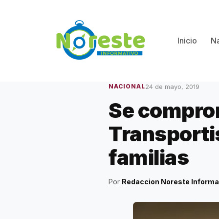
Saltar
al
contenido
Inicio
Na
24 de mayo, 2019
NACIONAL
Se comprom
Transportis
familias
Por
Redaccion Noreste Informa