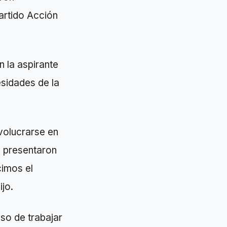
artido Acción
n la aspirante
esidades de la
nvolucrarse en
s presentaron
cimos el
jo.
iso de trabajar