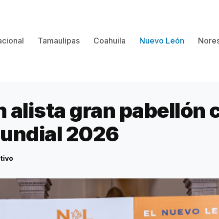
cional
Tamaulipas
Coahuila
Nuevo León
Nores
alista gran pabellón c
undial 2026
tivo