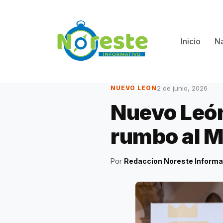
Saltar
al
contenido
Inicio
Na
2 de junio, 2026
NUEVO LEON
Nuevo León 
rumbo al M
Por
Redaccion Noreste Informa