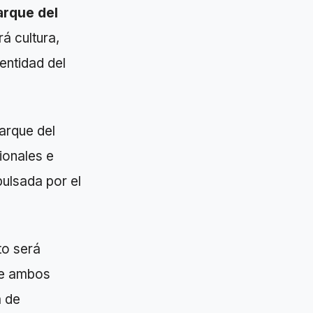
arque del
rá cultura,
entidad del
Parque del
ionales e
pulsada por el
to será
que ambos
a de