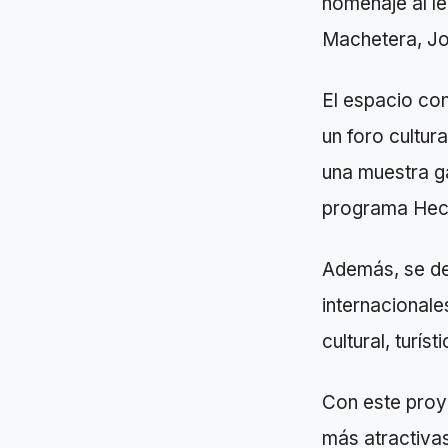
homenaje al le
Machetera, Jo
El espacio co
un foro cultur
una muestra g
programa Hec
Además, se de
internacionale
cultural, turís
Con este proy
más atractiva