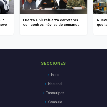
ulo
Fuerza Civil refuerza carreteras
Nuevo
uevo
con centros móviles de comando
que l
SECCIONES
Inicio
Nacional
Tamaulipas
Coahuila