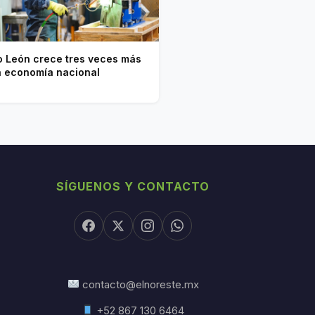
 León crece tres veces más
a economía nacional
SÍGUENOS Y CONTACTO
contacto@elnoreste.mx
+52 867 130 6464