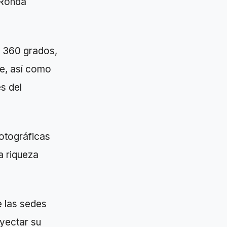
 Ronda
n 360 grados,
te, así como
s del
otográficas
a riqueza
 las sedes
yectar su