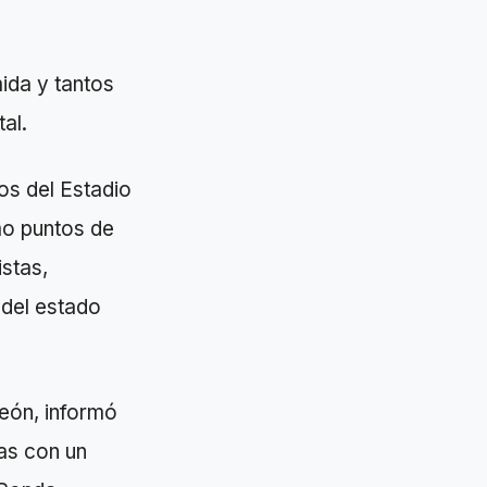
ida y tantos
al.
os del Estadio
mo puntos de
istas,
 del estado
León, informó
ras con un