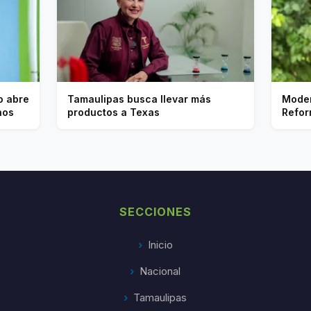
o abre
Tamaulipas busca llevar más
Moder
nos
productos a Texas
Refor
SECCIONES
Inicio
Nacional
Tamaulipas