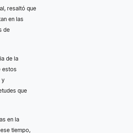
al, resaltó que
tan en las
s de
ia de la
e estos
 y
ietudes que
as en la
 ese tiempo,