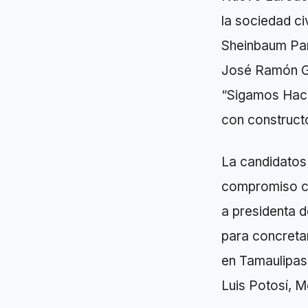
la sociedad ci
Sheinbaum Par
José Ramón Gó
“Sigamos Hacie
con constructo
La candidatos
compromiso co
a presidenta 
para concreta
en Tamaulipas
Luis Potosí, 