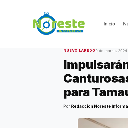
Saltar
al
contenido
Inicio
Na
9 de marzo, 2024
NUEVO LAREDO
Impulsarán
Canturosas
para Tamau
Por
Redaccion Noreste Informa