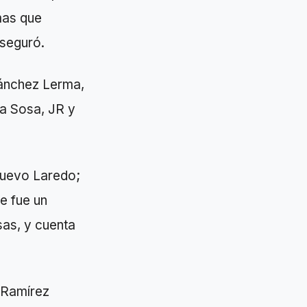
mas que
aseguró.
Sánchez Lerma,
ga Sosa, JR y
Nuevo Laredo;
e fue un
sas, y cuenta
l Ramírez