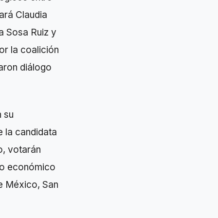
ará Claudia
a Sosa Ruiz y
r la coalición
laron diálogo
n su
 la candidata
o, votarán
llo económico
de México, San