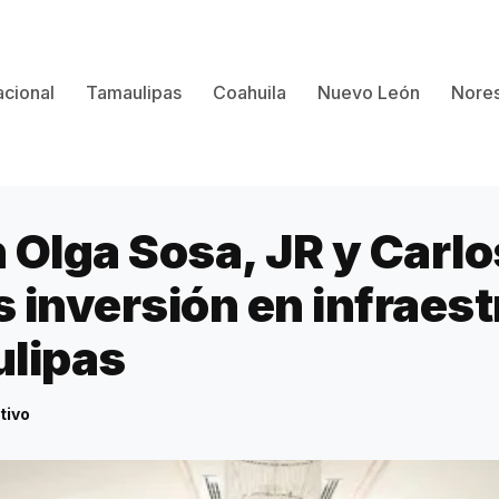
cional
Tamaulipas
Coahuila
Nuevo León
Nores
 Olga Sosa, JR y Carlo
 inversión en infraest
lipas
tivo