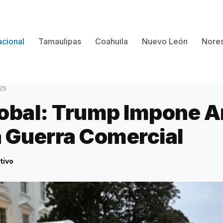
cional
Tamaulipas
Coahuila
Nuevo León
Nores
25
obal: Trump Impone A
 Guerra Comercial
tivo