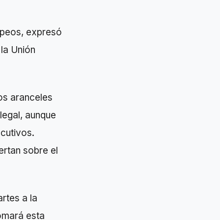
opeos, expresó
 la Unión
los aranceles
ilegal, aunque
cutivos.
ertan sobre el
rtes a la
omará esta