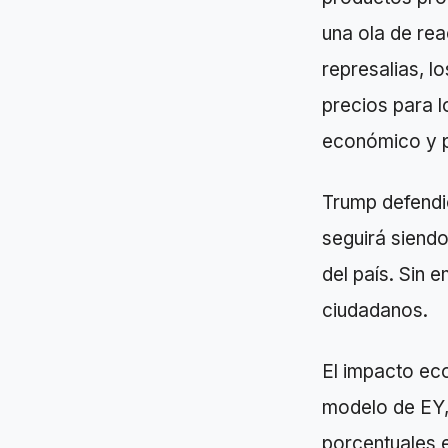
una ola de re
represalias, l
precios para l
económico y p
Trump defendi
seguirá siendo
del país. Sin 
ciudadanos.
El impacto ec
modelo de EY, 
porcentuales 