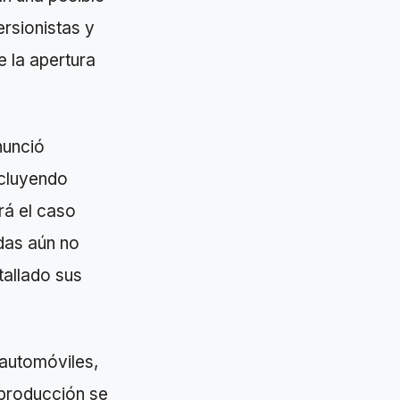
ersionistas y
e la apertura
nunció
ncluyendo
rá el caso
das aún no
tallado sus
 automóviles,
 producción se