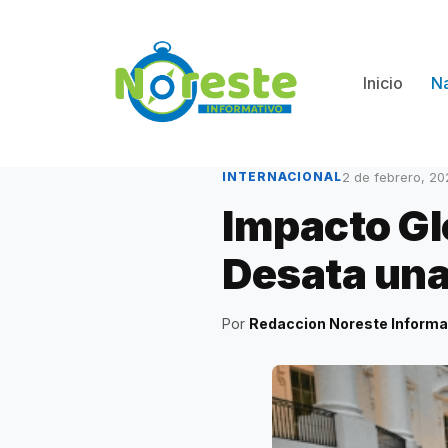
Saltar
al
contenido
Inicio
Na
2 de febrero, 20
INTERNACIONAL
Impacto Gl
Desata una
Por
Redaccion Noreste Informa