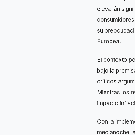
elevarán sign
consumidores.
su preocupació
Europea.
El contexto po
bajo la premisa
críticos argu
Mientras los r
impacto inflaci
Con la implem
medianoche, e