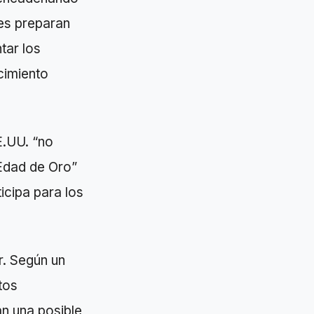
es preparan
tar los
cimiento
E.UU. “no
“Edad de Oro”
icipa para los
r. Según un
tos
n una posible