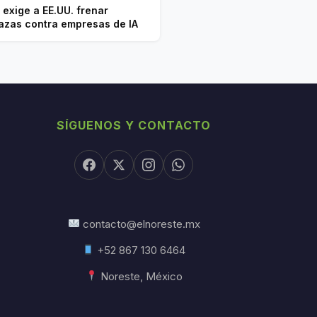
 exige a EE.UU. frenar
zas contra empresas de IA
SÍGUENOS Y CONTACTO
contacto@elnoreste.mx
+52 867 130 6464
Noreste, México