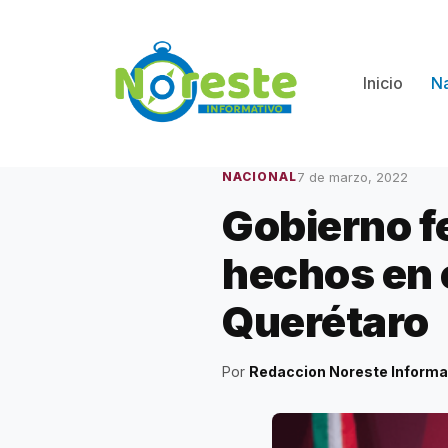
Saltar
al
contenido
Inicio
Na
7 de marzo, 2022
NACIONAL
Gobierno f
hechos en 
Querétaro
Por
Redaccion Noreste Informa