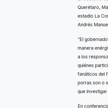
Querétaro, Mau
estadio La Cor
Andrés Manue
“El gobernado
manera enérgi
a los responsa
quiénes partic
fanáticos del 
porras son o s
que investigar
En conferencia