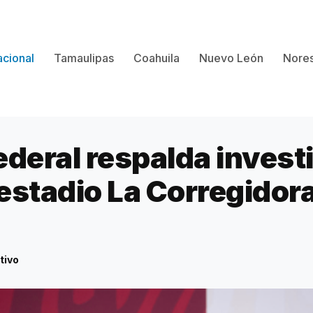
cional
Tamaulipas
Coahuila
Nuevo León
Nores
ederal respalda invest
estadio La Corregidor
tivo