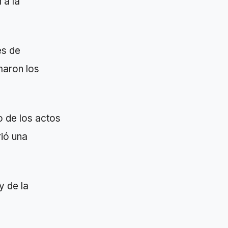
 a la
es de
maron los
o de los actos
rió una
y de la