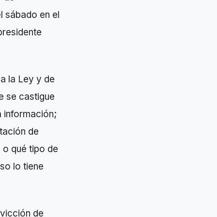
l sábado en el
presidente
a la Ley y de
e se castigue
a información;
ntación de
 o qué tipo de
so lo tiene
nvicción de