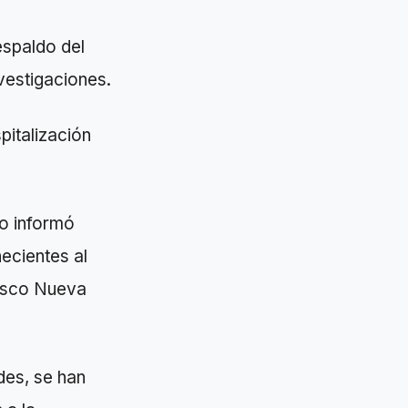
espaldo del
nvestigaciones.
pitalización
o informó
necientes al
lisco Nueva
des, se han