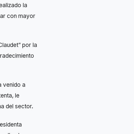
ealizado la
nar con mayor
Claudet” por la
gradecimiento
a venido a
enta, le
a del sector.
residenta