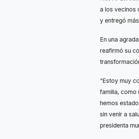
a los vecinos
y entregó más 
En una agradab
reafirmó su c
transformació
“Estoy muy con
familia, como 
hemos estado 
sin venir a sa
presidenta mun