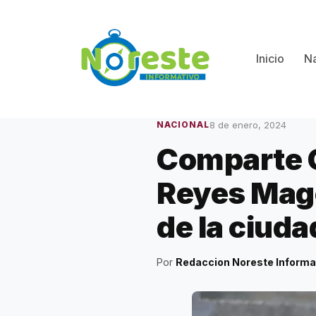
Saltar
al
contenido
Inicio
Na
8 de enero, 2024
NACIONAL
Comparte C
Reyes Mago
de la ciuda
Por
Redaccion Noreste Informa