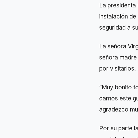
La presidenta 
instalación d
seguridad a su
La señora Virg
señora madre 
por visitarlos.
“Muy bonito t
darnos este gu
agradezco much
Por su parte l