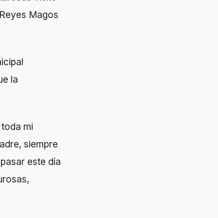
de Reyes Magos
icipal
ue la
 toda mi
madre, siempre
pasar este día
urosas,