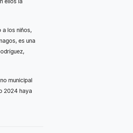
 ellos la
 a los niños,
 magos, es una
Rodríguez,
rno municipal
evo 2024 haya