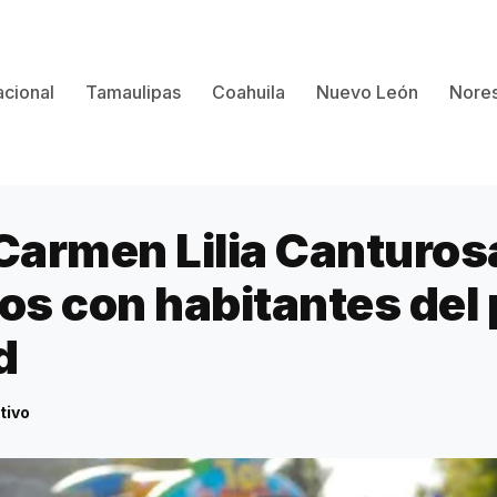
cional
Tamaulipas
Coahuila
Nuevo León
Nores
armen Lilia Canturosa
s con habitantes del 
d
tivo