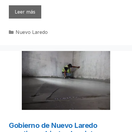
Leer más
Categorías
Nuevo Laredo
Gobierno de Nuevo Laredo