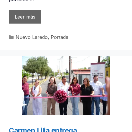
Leer más
Categorías
Nuevo Laredo
,
Portada
Carmen Lilia entrega