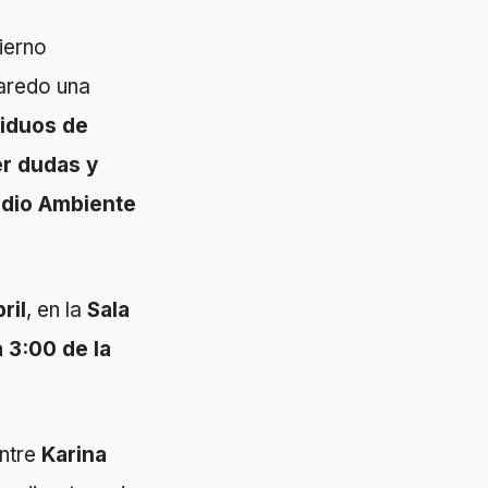
ierno
Laredo una
siduos de
er dudas y
edio Ambiente
ril
, en la
Sala
 3:00 de la
entre
Karina