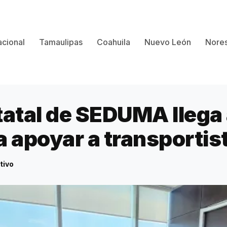
cional
Tamaulipas
Coahuila
Nuevo León
Nores
tatal de SEDUMA llega
a apoyar a transportis
tivo