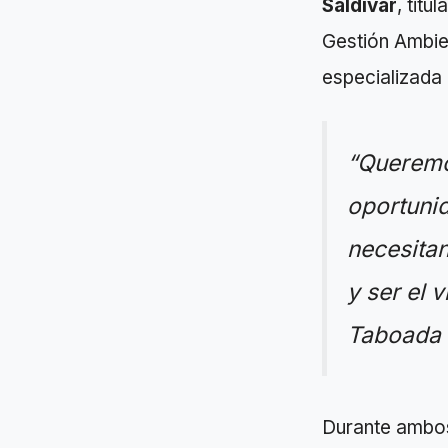
Saldívar
, tit
Gestión Ambien
especializada 
“Queremo
oportunid
necesitan
y ser el 
Taboada 
Durante ambos 