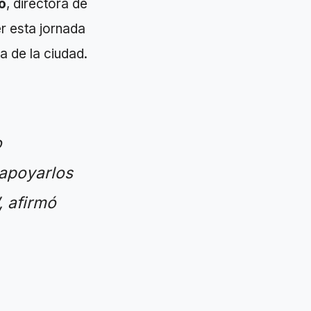
o
, directora de
r esta jornada
a de la ciudad.
o
 apoyarlos
, afirmó