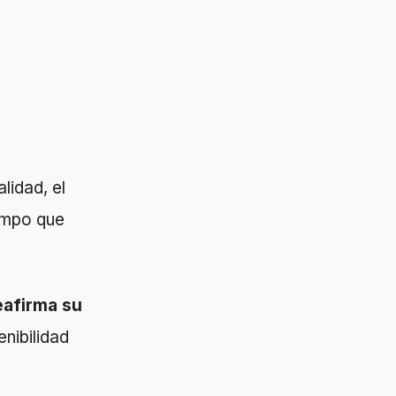
lidad, el
iempo que
eafirma su
enibilidad