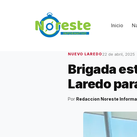
Saltar
al
contenido
Inicio
Na
22 de abril, 2025
NUEVO LAREDO
Brigada es
Laredo par
Por
Redaccion Noreste Informa