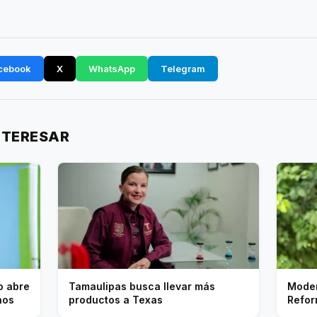
cebook
X
WhatsApp
Telegram
NTERESAR
o abre
Tamaulipas busca llevar más
Moder
nos
productos a Texas
Refor