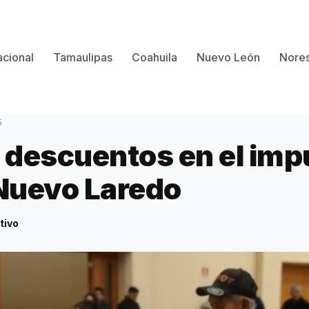
cional
Tamaulipas
Coahuila
Nuevo León
Nores
5
descuentos en el imp
 Nuevo Laredo
tivo