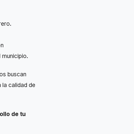
rero.
on
 municipio.
ios buscan
 la calidad de
ollo de tu