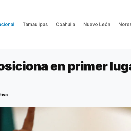
cional
Tamaulipas
Coahuila
Nuevo León
Nores
siciona en primer lug
tivo