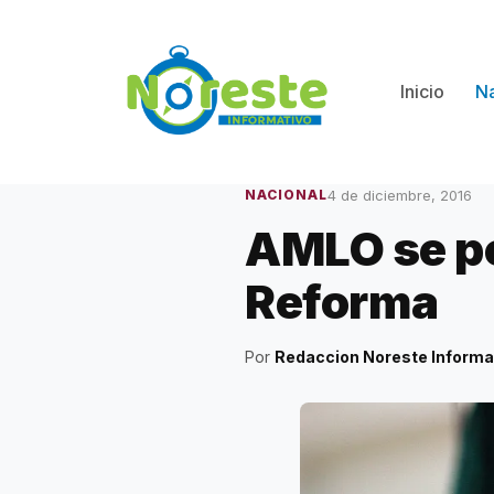
Saltar
al
contenido
Inicio
Na
4 de diciembre, 2016
NACIONAL
AMLO se po
Reforma
Por
Redaccion Noreste Informa