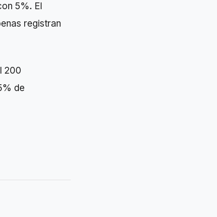
con 5%. El
penas registran
l 200
95% de