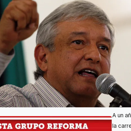
A un añ
la carr