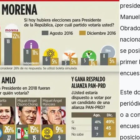
preside
Manuel
Obrador
nacion
se posi
primer 
encues
Este do
periód
o a co
encues
posicio