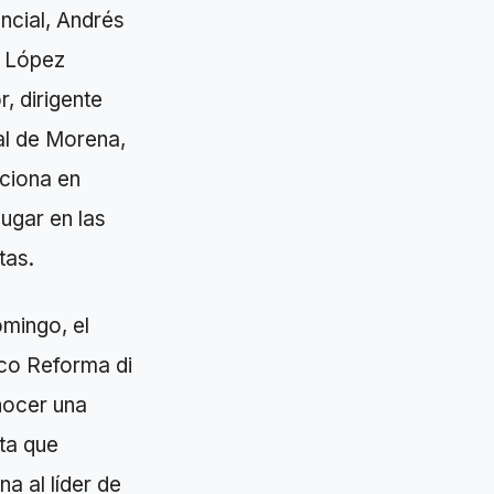
ncial, Andrés
 López
, dirigente
al de Morena,
ciona en
lugar en las
tas.
mingo, el
ico Reforma di
nocer una
ta que
na al líder de