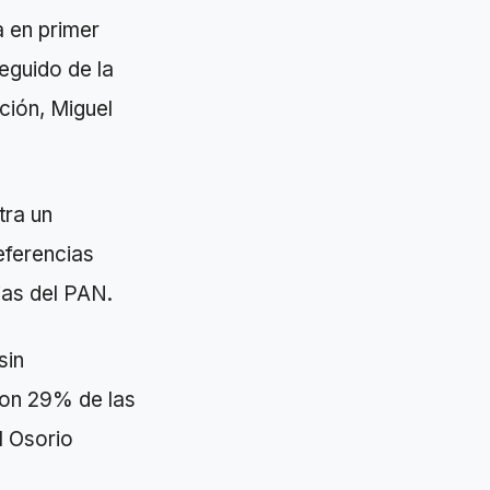
 en primer
seguido de la
ción, Miguel
tra un
eferencias
ias del PAN.
sin
con 29% de las
l Osorio