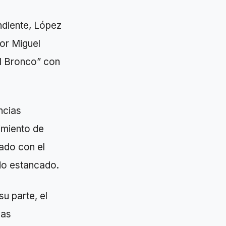
diente, López
or Miguel
l Bronco” con
ncias
imiento de
ado con el
ndo estancado.
u parte, el
las