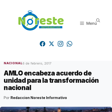
Saltar
al
contenido
Menú
6 de febrero, 2017
NACIONAL
AMLO encabeza acuerdo de
unidad para la transformación
nacional
Por
Redaccion Noreste Informativo