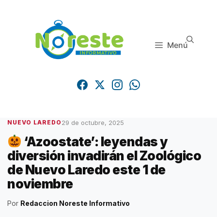
Saltar
al
contenido
Menú
29 de octubre, 2025
NUEVO LAREDO
‘Azoostate’: leyendas y
diversión invadirán el Zoológico
de Nuevo Laredo este 1 de
noviembre
Por
Redaccion Noreste Informativo